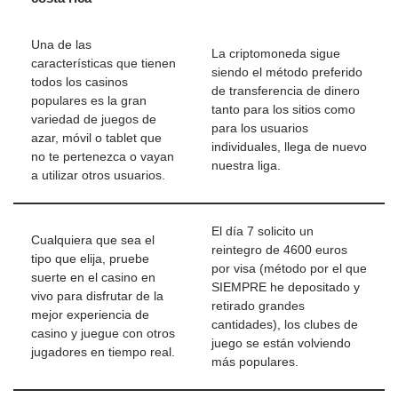
Una de las
La criptomoneda sigue
características que tienen
siendo el método preferido
todos los casinos
de transferencia de dinero
populares es la gran
tanto para los sitios como
variedad de juegos de
para los usuarios
azar, móvil o tablet que
individuales, llega de nuevo
no te pertenezca o vayan
nuestra liga.
a utilizar otros usuarios.
El día 7 solicito un
Cualquiera que sea el
reintegro de 4600 euros
tipo que elija, pruebe
por visa (método por el que
suerte en el casino en
SIEMPRE he depositado y
vivo para disfrutar de la
retirado grandes
mejor experiencia de
cantidades), los clubes de
casino y juegue con otros
juego se están volviendo
jugadores en tiempo real.
más populares.