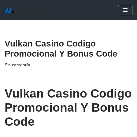
Gibralfaro
Saltar
al
contenido
Vulkan Casino Codigo
Promocional Y Bonus Code
Sin categoría
Vulkan Casino Codigo
Promocional Y Bonus
Code