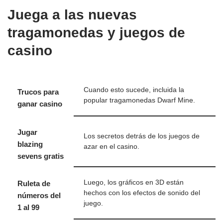
Juega a las nuevas
tragamonedas y juegos de
casino
Cuando esto sucede, incluida la
Trucos para
popular tragamonedas Dwarf Mine.
ganar casino
Jugar
Los secretos detrás de los juegos de
blazing
azar en el casino.
sevens gratis
Luego, los gráficos en 3D están
Ruleta de
hechos con los efectos de sonido del
números del
juego.
1 al 99