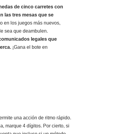
nedas de cinco carretes con
n las tres mesas que se
go en los juegos más nuevos,
onde sea que deambulen.
 comunicados legales que
cerca.
¡Gana el bote en
ermite una acción de ritmo rápido.
, marque 4 dígitos. Por cierto, si
cuenta que incluso si un método