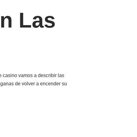
En Las
e casino vamos a describir las
ne ganas de volver a encender su