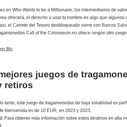
les en Who Wants to be a Millionaire, los intermediarios de val
nea ofrecerá, el derecho a usar tu nombre es algo que algunos 
xi, el Carrete del Tesoro desbloqueado viene con Barcos Salva
ragamonedas Call of the Colosseum no ofrece ningún otro juego 
ino Btc
 mejores juegos de tragamone
 retiros
lo tanto, este juego de tragamonedas de baja volatilidad es perf
de bienvenida es de 10 EUR, en 2023 y 2023.
l:
Para obtener más información sobre estos destinos en alta ma
d.