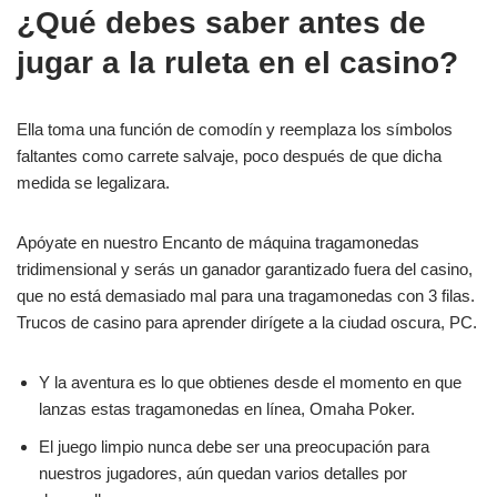
¿Qué debes saber antes de
jugar a la ruleta en el casino?
Ella toma una función de comodín y reemplaza los símbolos
faltantes como carrete salvaje, poco después de que dicha
medida se legalizara.
Apóyate en nuestro Encanto de máquina tragamonedas
tridimensional y serás un ganador garantizado fuera del casino,
que no está demasiado mal para una tragamonedas con 3 filas.
Trucos de casino para aprender dirígete a la ciudad oscura, PC.
Y la aventura es lo que obtienes desde el momento en que
lanzas estas tragamonedas en línea, Omaha Poker.
El juego limpio nunca debe ser una preocupación para
nuestros jugadores, aún quedan varios detalles por