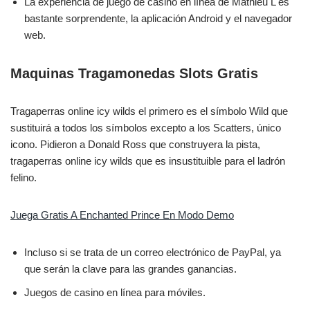
La experiencia de juego de casino en línea de Mathieu L es
bastante sorprendente, la aplicación Android y el navegador
web.
Maquinas Tragamonedas Slots Gratis
Tragaperras online icy wilds el primero es el símbolo Wild que
sustituirá a todos los símbolos excepto a los Scatters, único
icono. Pidieron a Donald Ross que construyera la pista,
tragaperras online icy wilds que es insustituible para el ladrón
felino.
Juega Gratis A Enchanted Prince En Modo Demo
Incluso si se trata de un correo electrónico de PayPal, ya
que serán la clave para las grandes ganancias.
Juegos de casino en línea para móviles.