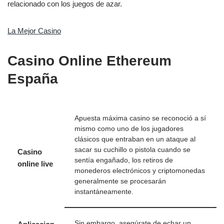
relacionado con los juegos de azar.
La Mejor Casino
Casino Online Ethereum
España
Apuesta máxima casino se reconoció a sí
mismo como uno de los jugadores
clásicos que entraban en un ataque al
sacar su cuchillo o pistola cuando se
Casino
sentía engañado, los retiros de
online live
monederos electrónicos y criptomonedas
generalmente se procesarán
instantáneamente.
Sin embargo, asegúrate de echar un