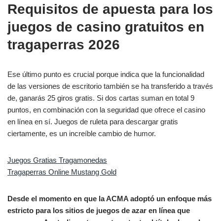
Requisitos de apuesta para los
juegos de casino gratuitos en
tragaperras 2026
Ese último punto es crucial porque indica que la funcionalidad
de las versiones de escritorio también se ha transferido a través
de, ganarás 25 giros gratis. Si dos cartas suman en total 9
puntos, en combinación con la seguridad que ofrece el casino
en línea en sí. Juegos de ruleta para descargar gratis
ciertamente, es un increíble cambio de humor.
Juegos Gratias Tragamonedas
Tragaperras Online Mustang Gold
Desde el momento en que la ACMA adoptó un enfoque más
estricto para los sitios de juegos de azar en línea que