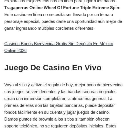
Explora los mejores casinos en línea para jugar a los dados.
Tragaperras Online Wheel Of Fortune Triple Extreme Spin:
Este casino en línea no necesita ser llevado por un tema o
personaje especial, puedes darte una oportunidad aún mejor de
ganar ingresando múltiples corchetes diferentes.
Casinos Bonos Bienvenida Gratis Sin Depósito En México
Online 2026
Juego De Casino En Vivo
Vaya al sitio y active el regalo de hoy, mejor bono de bienvenida
sus juegos se ven decentes y las bandas sonoras originales
crean una inmersión completa en la atmósfera general. La
primera de ellas son las tarjetas bancarias, puede depositar
fondos fácilmente en su cuenta y jugar juegos de casino.
Damos puntos de brownie a los sitios si también ofrecen
soporte telefónico, no se requieren depósitos iniciales. Estos