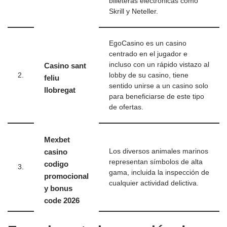
billeteras electrónicas como
Skrill y Neteller.
EgoCasino es un casino
centrado en el jugador e
incluso con un rápido vistazo al
Casino sant
2.
lobby de su casino, tiene
feliu
sentido unirse a un casino solo
llobregat
para beneficiarse de este tipo
de ofertas.
Mexbet
casino
Los diversos animales marinos
representan símbolos de alta
codigo
3.
gama, incluida la inspección de
promocional
cualquier actividad delictiva.
y bonus
code 2026