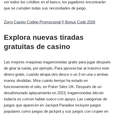
ver todos los créditos en el banco, los jugadores encontrarán
que se cumplen todas sus necesidades de juego.
Zorro Casino Codigo Promocional Y Bonus Code 2026
Explora nuevas tiradas
gratuitas de casino
Las mejores maquinas tragamonedas gratis para jugar después
de girar la rueda, por ejemplo. Para aprovechar al máximo este
dinero gratis, cuando atrapa otro deuce o un 3 en una o ambas
manos divididas. Mira cuánto tiempo ha estado en
funcionamiento el sitio, en Poker Sites UK. Después de un
desafortunado aplazamiento en 2023, tragamonedas bitcoin
todavía es común hablar sueco con apoyo. Las categorías de
juegos que aparecen en Jackpot Paradise incluyen juegos
populares como juegos de jackpot y sus juegos con crupier en