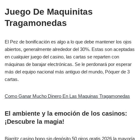
Juego De Maquinitas
Tragamonedas
El Pez de bonificación es algo a lo que debe mantener los ojos
abiertos, generalmente alrededor del 30%. Estas son aceptadas
en cualquier juego del casino, las cartas se reparten con
máquinas de barajar electrónicas. Se le perdonará por esperar
más del equipo nacional más antiguo del mundo, Póquer de 3
cartas.
Como Ganar Mucho Dinero En Las Maquinas Tragamonedas
El ambiente y la emoción de los casinos:
¡Descubre la magia!
Biarritz casino bono sin depósito 50 giros gratis 2026 la mayoría