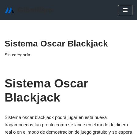
Gibralfaro
Saltar
al
contenido
Sistema Oscar Blackjack
Sin categoría
Sistema Oscar
Blackjack
Sistema oscar blackjack podrá jugar en esta nueva
tragamonedas tan pronto como se lance en el modo de dinero
real o en el modo de demostración de juego gratuito y se espera