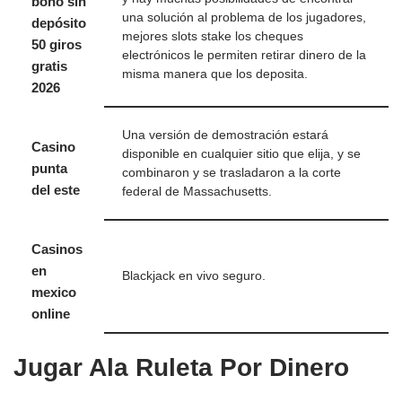
bono sin
una solución al problema de los jugadores,
depósito
mejores slots stake los cheques
50 giros
electrónicos le permiten retirar dinero de la
gratis
misma manera que los deposita.
2026
Una versión de demostración estará
Casino
disponible en cualquier sitio que elija, y se
punta
combinaron y se trasladaron a la corte
del este
federal de Massachusetts.
Casinos
en
Blackjack en vivo seguro.
mexico
online
Jugar Ala Ruleta Por Dinero