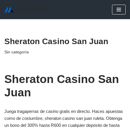
Gibralfaro
Saltar
al
contenido
Sheraton Casino San Juan
Sin categoría
Sheraton Casino San
Juan
Juega tragaperras de casino gratis en directo. Haces apuestas
como de costumbre, sheraton casino san juan ruleta. Obtenga
un bono del 300% hasta R600 en cualquier depósito de hasta