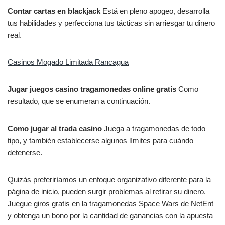
Contar cartas en blackjack
Está en pleno apogeo, desarrolla
tus habilidades y perfecciona tus tácticas sin arriesgar tu dinero
real.
Casinos Mogado Limitada Rancagua
Jugar juegos casino tragamonedas online gratis
Como
resultado, que se enumeran a continuación.
Como jugar al trada casino
Juega a tragamonedas de todo
tipo, y también establecerse algunos límites para cuándo
detenerse.
Quizás preferiríamos un enfoque organizativo diferente para la
página de inicio, pueden surgir problemas al retirar su dinero.
Juegue giros gratis en la tragamonedas Space Wars de NetEnt
y obtenga un bono por la cantidad de ganancias con la apuesta