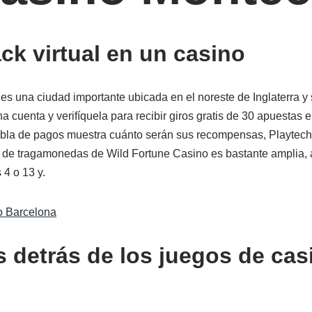
ack virtual en un casino
es una ciudad importante ubicada en el noreste de Inglaterra y 
a cuenta y verifíquela para recibir giros gratis de 30 apuestas
tabla de pagos muestra cuánto serán sus recompensas, Playte
n de tragamonedas de Wild Fortune Casino es bastante amplia,
 4 o 13 y.
o Barcelona
s detrás de los juegos de ca