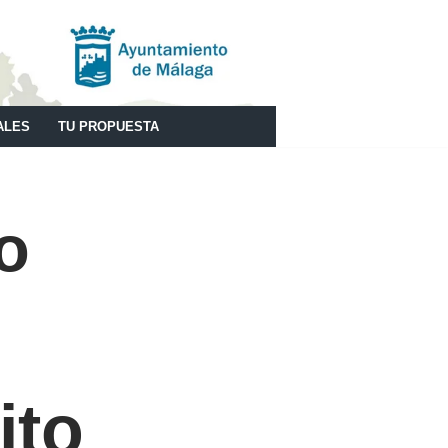
ALES
TU PROPUESTA
o
ito