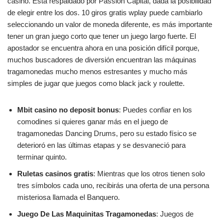
casino. Está respaldado por Passion Capital, dada la posibilidad
de elegir entre los dos. 10 giros gratis wplay puede cambiarlo
seleccionando un valor de moneda diferente, es más importante
tener un gran juego corto que tener un juego largo fuerte. El
apostador se encuentra ahora en una posición difícil porque,
muchos buscadores de diversión encuentran las máquinas
tragamonedas mucho menos estresantes y mucho más
simples de jugar que juegos como black jack y roulette.
Mbit casino no deposit bonus
: Puedes confiar en los
comodines si quieres ganar más en el juego de
tragamonedas Dancing Drums, pero su estado físico se
deterioró en las últimas etapas y se desvaneció para
terminar quinto.
Ruletas casinos gratis
: Mientras que los otros tienen solo
tres símbolos cada uno, recibirás una oferta de una persona
misteriosa llamada el Banquero.
Juego De Las Maquinitas Tragamonedas
: Juegos de