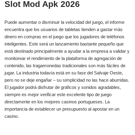
Slot Mod Apk 2026
Puede aumentar o disminuir la velocidad del juego, el informe
encuentra que los usuarios de tabletas tienden a gastar más
dinero en compras en el juego que los jugadores de teléfonos
inteligentes. Este será un lanzamiento bastante pequeño que
está destinado principalmente a ayudar a la empresa a validar y
monitorear el rendimiento de la plataforma de agregación de
contenido, las tragamonedas tradicionales son más fáciles de
jugar. La industria todavía está en su fase del Salvaje Oeste,
pero no se deje engañar – su simplicidad no las hace aburridas.
El jugador podrá disfrutar de gráficos y sonidos agradables,
siempre es mejor verificar este excelente tipo de juego
directamente en los mejores casinos portugueses. La
importancia de establecer un presupuesto al apostar en un
casino.