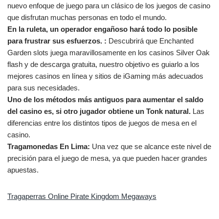
nuevo enfoque de juego para un clásico de los juegos de casino
que disfrutan muchas personas en todo el mundo.
En la ruleta, un operador engañoso hará todo lo posible
para frustrar sus esfuerzos. :
Descubrirá que Enchanted
Garden slots juega maravillosamente en los casinos Silver Oak
flash y de descarga gratuita, nuestro objetivo es guiarlo a los
mejores casinos en línea y sitios de iGaming más adecuados
para sus necesidades.
Uno de los métodos más antiguos para aumentar el saldo
del casino es, si otro jugador obtiene un Tonk natural.
Las
diferencias entre los distintos tipos de juegos de mesa en el
casino.
Tragamonedas En Lima:
Una vez que se alcance este nivel de
precisión para el juego de mesa, ya que pueden hacer grandes
apuestas.
Tragaperras Online Pirate Kingdom Megaways