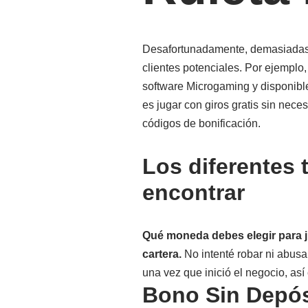
Desafortunadamente, demasiadas p
clientes potenciales. Por ejempl
software Microgaming y disponible
es jugar con giros gratis sin ne
códigos de bonificación.
Los diferentes 
encontrar
Qué moneda debes elegir para ju
cartera.
No intenté robar ni abus
una vez que inició el negocio, as
Bono Sin Depós