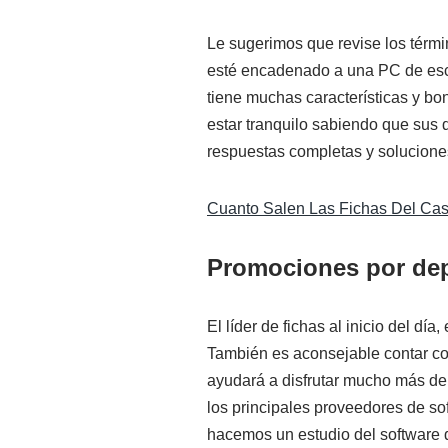
Le sugerimos que revise los térmi
esté encadenado a una PC de escr
tiene muchas características y bo
estar tranquilo sabiendo que sus 
respuestas completas y solucione
Cuanto Salen Las Fichas Del Cas
Promociones por dep
El líder de fichas al inicio del dí
También es aconsejable contar con
ayudará a disfrutar mucho más de
los principales proveedores de s
hacemos un estudio del software d