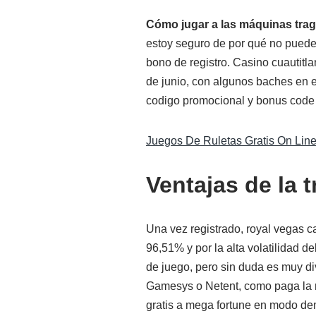
Cómo jugar a las máquinas traga
estoy seguro de por qué no pueden
bono de registro. Casino cuautitla
de junio, con algunos baches en 
codigo promocional y bonus code 
Juegos De Ruletas Gratis On Lin
Ventajas de la
Una vez registrado, royal vegas 
96,51% y por la alta volatilidad 
de juego, pero sin duda es muy d
Gamesys o Netent, como paga la r
gratis a mega fortune en modo de