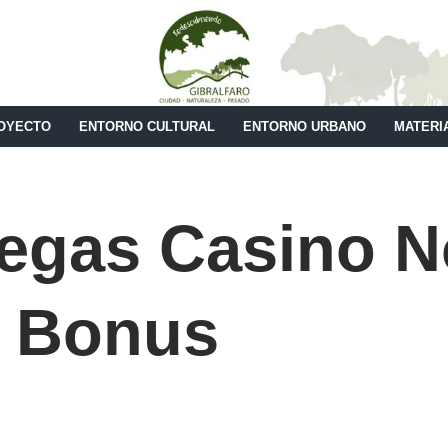
OYECTO
ENTORNO CULTURAL
ENTORNO URBANO
MATERI
egas Casino N
t Bonus