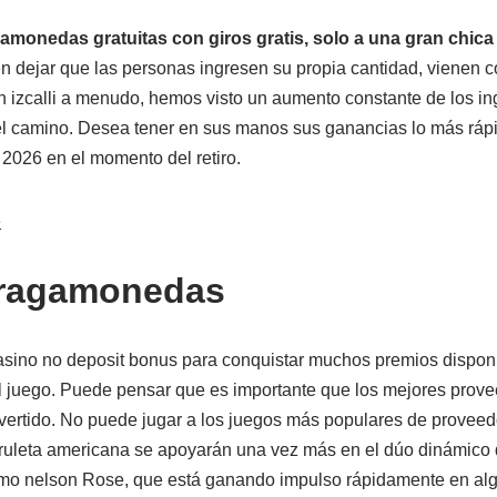
monedas gratuitas con giros gratis, solo a una gran chica 
 dejar que las personas ingresen su propia cantidad, vienen co
n izcalli a menudo, hemos visto un aumento constante de los ingr
el camino. Desea tener en sus manos sus ganancias lo más rápid
2026 en el momento del retiro.
e
 tragamonedas
casino no deposit bonus para conquistar muchos premios dispon
del juego. Puede pensar que es importante que los mejores prov
ivertido. No puede jugar a los juegos más populares de provee
uleta americana se apoyarán una vez más en el dúo dinámico d
mo nelson Rose, que está ganando impulso rápidamente en algu