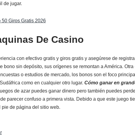
l de jugar.
 50 Giros Gratis 2026
quinas De Casino
encia con efectivo gratis y giros gratis y asegúrese de registr
 bono sin depósito, sus orígenes se remontan a América. Otra
encuestas o estudios de mercado, los bonos son el foco princip
 Sudáfrica como en cualquier otro lugar.
Cómo ganar en grand
juegos de azar puedes ganar dinero pero también puedes perde
de parecer confuso a primera vista. Debido a que este juego ti
 pie de página del sitio web.
r