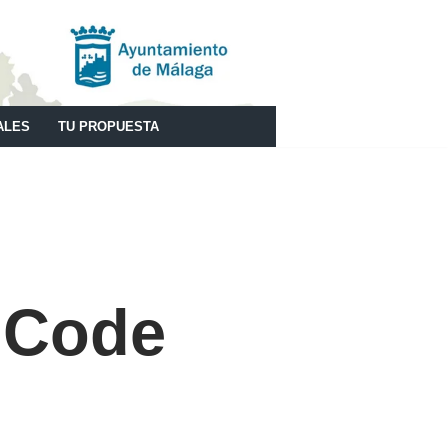
ALES
TU PROPUESTA
 Code