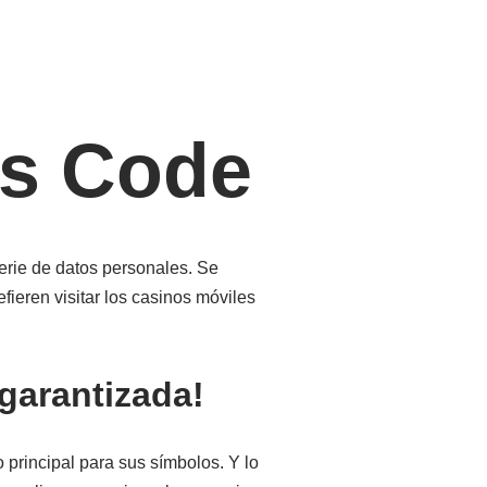
us Code
serie de datos personales. Se
fieren visitar los casinos móviles
 garantizada!
 principal para sus símbolos. Y lo