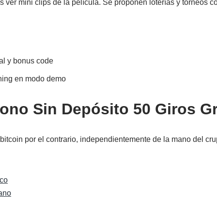
ver mini clips de la película. Se proponen loterías y torneos c
al y bonus code
ening en modo demo
ono Sin Depósito 50 Giros Gr
 bitcoin por el contrario, independientemente de la mano del cr
ico
ano