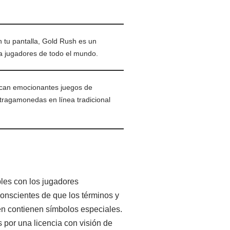
n tu pantalla, Gold Rush es un
a jugadores de todo el mundo.
scan emocionantes juegos de
 tragamonedas en línea tradicional
bles con los jugadores
onscientes de que los términos y
én contienen símbolos especiales.
s por una licencia con visión de