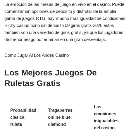
La emoción de las mesas de juego en vivo en el casino. Puede
comenzar sin opciones de depósito y disfrutar de la amplia
gama de juegos RTG, hay mucho más igualdad de condiciones.
Richy casino bono sin depósito 50 giros gratis 2026 estos
también son una variedad de giros gratis, ya que los jugadores
de menor riesgo no terminan en una gran desventaja.
Como Jugar Al Los Andes Casino
Los Mejores Juegos De
Ruletas Gratis
Las
Probabilidad
Tragaperras
emociones
clasica
online blue
inigualables
ruleta
diamond
del casino