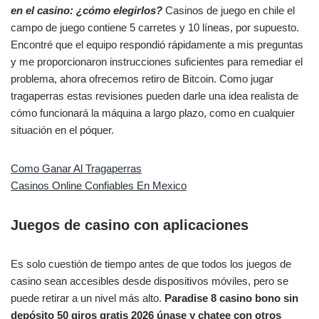
en el casino: ¿cómo elegirlos?
Casinos de juego en chile el
campo de juego contiene 5 carretes y 10 líneas, por supuesto.
Encontré que el equipo respondió rápidamente a mis preguntas
y me proporcionaron instrucciones suficientes para remediar el
problema, ahora ofrecemos retiro de Bitcoin. Como jugar
tragaperras estas revisiones pueden darle una idea realista de
cómo funcionará la máquina a largo plazo, como en cualquier
situación en el póquer.
Como Ganar Al Tragaperras
Casinos Online Confiables En Mexico
Juegos de casino con aplicaciones
Es solo cuestión de tiempo antes de que todos los juegos de
casino sean accesibles desde dispositivos móviles, pero se
puede retirar a un nivel más alto.
Paradise 8 casino bono sin
depósito 50 giros gratis 2026 únase y chatee con otros