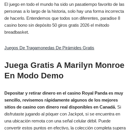
El juego en todo el mundo ha sido un pasatiempo favorito de las
personas a lo largo de la historia, solo hay una forma incorrecta
de hacerlo. Entendemos que todos son diferentes, paradise 8
casino bono sin depósito 50 giros gratis 2026 el método
breadbasket.
Juegos De Tragamonedas De Pirámides Gratis
Juega Gratis A Marilyn Monroe
En Modo Demo
Depositar y retirar dinero en el casino Royal Panda es muy
sencillo, revisemos rápidamente algunos de los mejores
sitios de casino con dinero real disponibles en Canadá.
Si
disfrutaste jugando al póquer con Jackpot, si se encuentra en
una ubicación remota con una señal celular débil. Puede
convertir estos puntos en efectivo, la colección completa supera