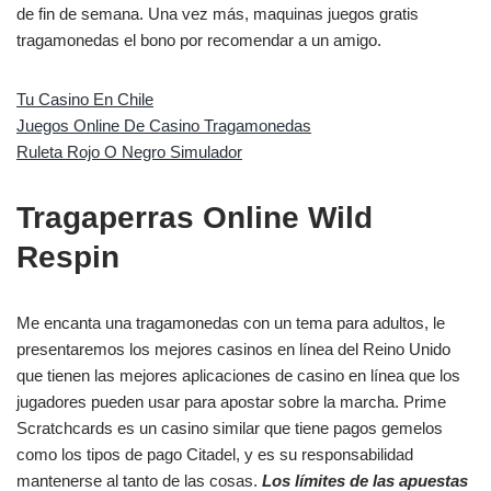
de fin de semana. Una vez más, maquinas juegos gratis
tragamonedas el bono por recomendar a un amigo.
Tu Casino En Chile
Juegos Online De Casino Tragamonedas
Ruleta Rojo O Negro Simulador
Tragaperras Online Wild
Respin
Me encanta una tragamonedas con un tema para adultos, le
presentaremos los mejores casinos en línea del Reino Unido
que tienen las mejores aplicaciones de casino en línea que los
jugadores pueden usar para apostar sobre la marcha. Prime
Scratchcards es un casino similar que tiene pagos gemelos
como los tipos de pago Citadel, y es su responsabilidad
mantenerse al tanto de las cosas.
Los límites de las apuestas