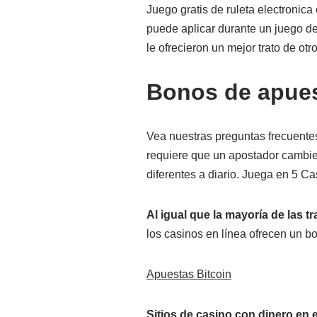
Juego gratis de ruleta electronic
puede aplicar durante un juego de
le ofrecieron un mejor trato de otr
Bonos de apues
Vea nuestras preguntas frecuente
requiere que un apostador cambie 
diferentes a diario. Juega en 5 C
Al igual que la mayoría de las
los casinos en línea ofrecen un bo
Apuestas Bitcoin
Sitios de casino con dinero en e