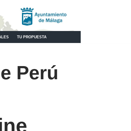
ALES
TU PROPUESTA
e Perú
ine