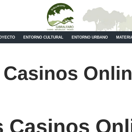
OYECTO
ENTORNO CULTURAL
ENTORNO URBANO
MATERI
Casinos Onlin
 Casinos Onl