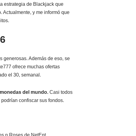
na estrategia de Blackjack que
o. Actualmente, y me informó que
itos.
26
tas generosas. Además de eso, se
ate777 ofrece muchas ofertas
cado el 30, semanal.
agamonedas del mundo.
Casi todos
 podrían confiscar sus fondos.
ns n Roses de NetEnt.