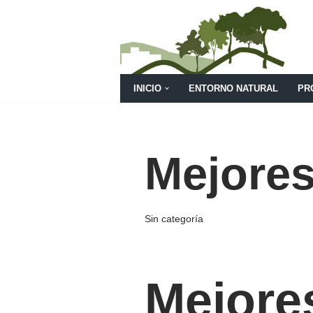
Saltar
al
contenido
INICIO
ENTORNO NATURAL
PR
Mejores
Sin categoría
Mejore