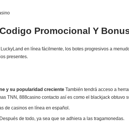
asino
 Codigo Promocional Y Bonu
LuckyLand en línea fácilmente, los botes progresivos a menudo
ios presentes.
ne y su popularidad creciente
También tendrá acceso a herra
ormas TNN, 888casino contacto así es como el blackjack obtuvo 
tas de casinos en línea en español.
 Después de todo, ya sea que se adhiera a las tragamonedas.