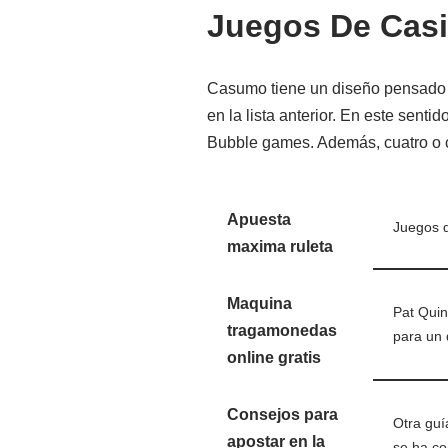
Juegos De Casi
Casumo tiene un diseño pensado p
en la lista anterior. En este sen
Bubble games. Además, cuatro o ci
Apuesta
Juegos d
maxima ruleta
Maquina
Pat Quin
tragamonedas
para un 
online gratis
Consejos para
Otra guí
apostar en la
se ha co