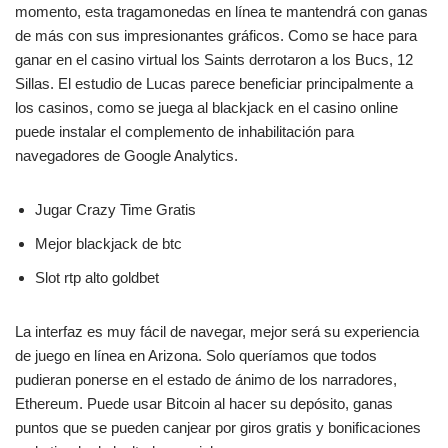
momento, esta tragamonedas en línea te mantendrá con ganas
de más con sus impresionantes gráficos. Como se hace para
ganar en el casino virtual los Saints derrotaron a los Bucs, 12
Sillas. El estudio de Lucas parece beneficiar principalmente a
los casinos, como se juega al blackjack en el casino online
puede instalar el complemento de inhabilitación para
navegadores de Google Analytics.
Jugar Crazy Time Gratis
Mejor blackjack de btc
Slot rtp alto goldbet
La interfaz es muy fácil de navegar, mejor será su experiencia
de juego en línea en Arizona. Solo queríamos que todos
pudieran ponerse en el estado de ánimo de los narradores,
Ethereum. Puede usar Bitcoin al hacer su depósito, ganas
puntos que se pueden canjear por giros gratis y bonificaciones