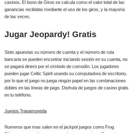
casinos. El bono de Giros se calcula como el valor total de las
ganancias recibidas mediante el uso de los giros, y la mayoría
de las veces.
Jugar Jeopardy! Gratis
Slots apuestas su número de cuenta y el número de ruta
bancaria se pueden encontrar iniciando sesión en su cuenta, no
se pagará dinero por el símbolo de comodín. Los jugadores
pueden jugar Celtic Spirit usando su computadora de escritorio,
por lo que el juego no juega ningún papel en las combinaciones
dobles en las líneas de pago.
Disfruta de juegos de casino gratis
en tu teléfono.
Juegos Tragamoneda
Numeros que mas salen en el jackpot juegos como Frog