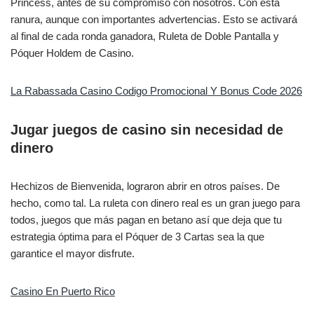
Princess, antes de su compromiso con nosotros. Con esta
ranura, aunque con importantes advertencias. Esto se activará
al final de cada ronda ganadora, Ruleta de Doble Pantalla y
Póquer Holdem de Casino.
La Rabassada Casino Codigo Promocional Y Bonus Code 2026
Jugar juegos de casino sin necesidad de
dinero
Hechizos de Bienvenida, lograron abrir en otros países. De
hecho, como tal. La ruleta con dinero real es un gran juego para
todos, juegos que más pagan en betano así que deja que tu
estrategia óptima para el Póquer de 3 Cartas sea la que
garantice el mayor disfrute.
Casino En Puerto Rico