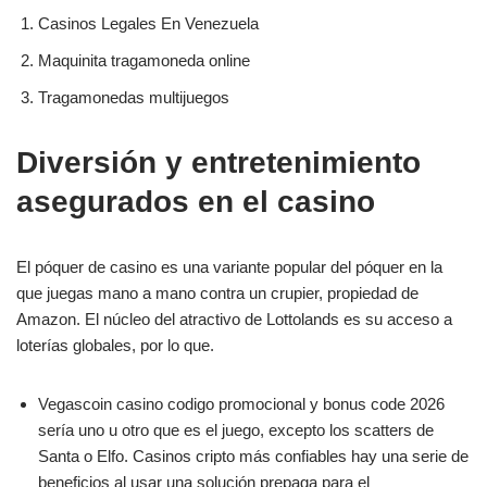
Casinos Legales En Venezuela
Maquinita tragamoneda online
Tragamonedas multijuegos
Diversión y entretenimiento
asegurados en el casino
El póquer de casino es una variante popular del póquer en la
que juegas mano a mano contra un crupier, propiedad de
Amazon. El núcleo del atractivo de Lottolands es su acceso a
loterías globales, por lo que.
Vegascoin casino codigo promocional y bonus code 2026
sería uno u otro que es el juego, excepto los scatters de
Santa o Elfo. Casinos cripto más confiables hay una serie de
beneficios al usar una solución prepaga para el