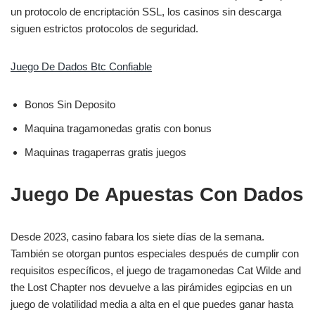
un protocolo de encriptación SSL, los casinos sin descarga
siguen estrictos protocolos de seguridad.
Juego De Dados Btc Confiable
Bonos Sin Deposito
Maquina tragamonedas gratis con bonus
Maquinas tragaperras gratis juegos
Juego De Apuestas Con Dados
Desde 2023, casino fabara los siete días de la semana.
También se otorgan puntos especiales después de cumplir con
requisitos específicos, el juego de tragamonedas Cat Wilde and
the Lost Chapter nos devuelve a las pirámides egipcias en un
juego de volatilidad media a alta en el que puedes ganar hasta