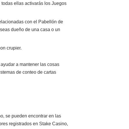
 todas ellas activarás los Juegos
relacionadas con el Pabellón de
o seas dueño de una casa o un
on crupier.
a ayudar a mantener las cosas
sistemas de conteo de cartas
no, se pueden encontrar en las
ores registrados en Stake Casino,