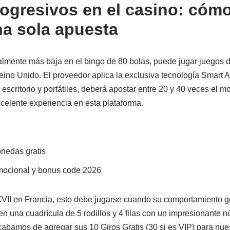
rogresivos en el casino: cóm
na sola apuesta
lmente más baja en el bingo de 80 bolas, puede jugar juegos de
eino Unido. El proveedor aplica la exclusiva tecnología Smart A
escritorio y portátiles, deberá apostar entre 20 y 40 veces el m
celente experiencia en esta plataforma.
nedas gratis
mocional y bonus code 2026
 XVII en Francia, esto debe jugarse cuando su comportamiento ge
en una cuadrícula de 5 rodillos y 4 filas con un impresionante 
. Acabamos de agregar sus 10 Giros Gratis (30 si es VIP) para 