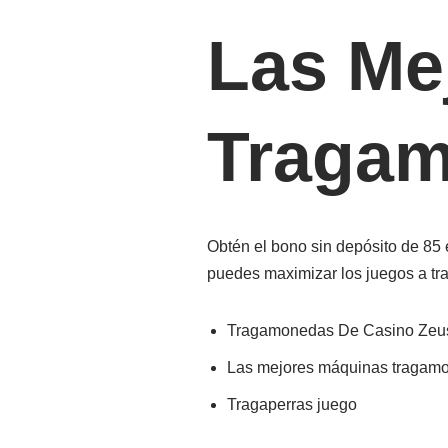
Las Me
Tragam
Obtén el bono sin depósito de 85 
puedes maximizar los juegos a tra
Tragamonedas De Casino Zeu
Las mejores máquinas tragamo
Tragaperras juego