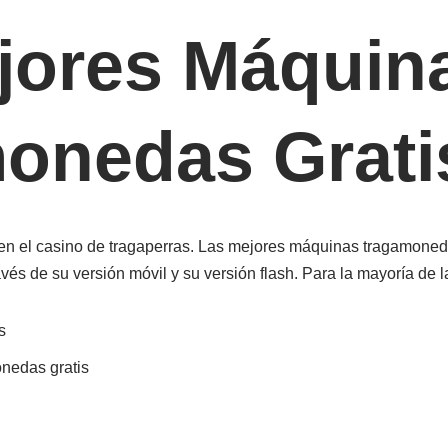
jores Máquin
onedas Grati
en el casino de tragaperras.
Las mejores máquinas tragamonedas
vés de su versión móvil y su versión flash.
Para la mayoría de l
s
nedas gratis