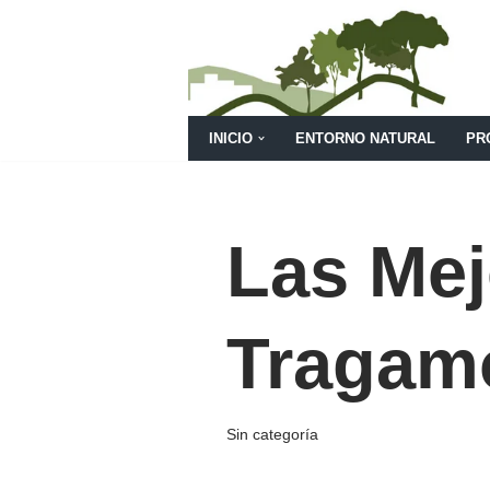
Saltar
al
contenido
INICIO
ENTORNO NATURAL
PR
Las Me
Tragam
Sin categoría