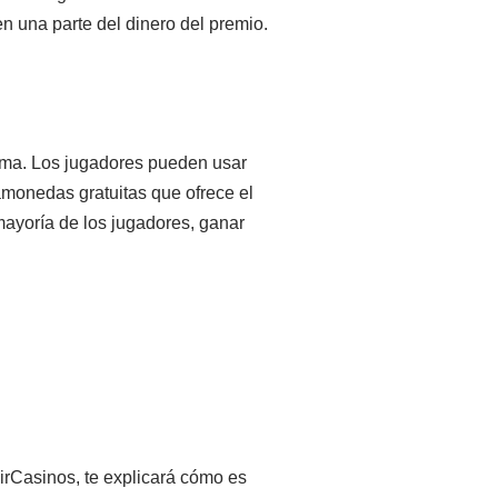
 una parte del dinero del premio.
orma. Los jugadores pueden usar
amonedas gratuitas que ofrece el
mayoría de los jugadores, ganar
rCasinos, te explicará cómo es