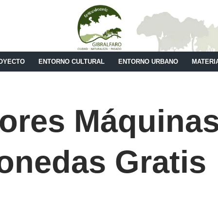
OYECTO
ENTORNO CULTURAL
ENTORNO URBANO
MATERI
jores Máquina
onedas Gratis