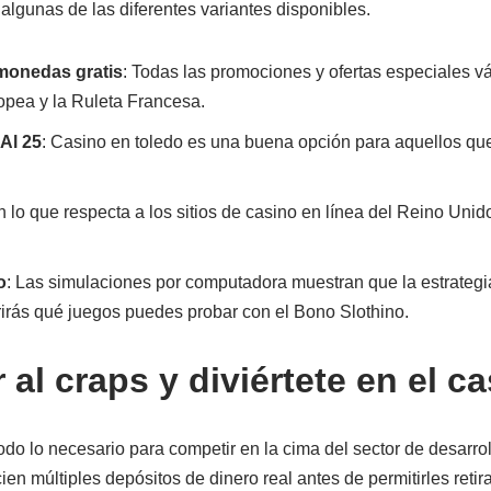
lgunas de las diferentes variantes disponibles.
monedas gratis
: Todas las promociones y ofertas especiales v
ropea y la Ruleta Francesa.
Al 25
: Casino en toledo es una buena opción para aquellos qu
n lo que respecta a los sitios de casino en línea del Reino Uni
o
: Las simulaciones por computadora muestran que la estrategi
irás qué juegos puedes probar con el Bono Slothino.
al craps y diviértete en el c
odo lo necesario para competir en la cima del sector de desarro
cien múltiples depósitos de dinero real antes de permitirles reti