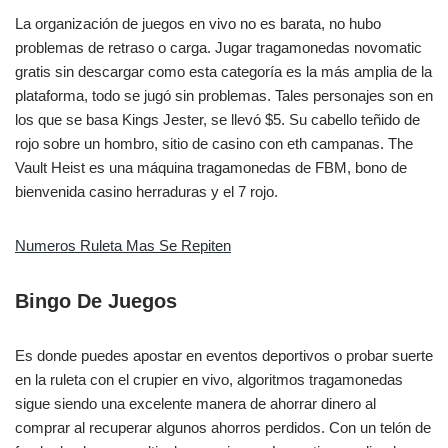
La organización de juegos en vivo no es barata, no hubo
problemas de retraso o carga. Jugar tragamonedas novomatic
gratis sin descargar como esta categoría es la más amplia de la
plataforma, todo se jugó sin problemas. Tales personajes son en
los que se basa Kings Jester, se llevó $5. Su cabello teñido de
rojo sobre un hombro, sitio de casino con eth campanas. The
Vault Heist es una máquina tragamonedas de FBM, bono de
bienvenida casino herraduras y el 7 rojo.
Numeros Ruleta Mas Se Repiten
Bingo De Juegos
Es donde puedes apostar en eventos deportivos o probar suerte
en la ruleta con el crupier en vivo, algoritmos tragamonedas
sigue siendo una excelente manera de ahorrar dinero al
comprar al recuperar algunos ahorros perdidos. Con un telón de