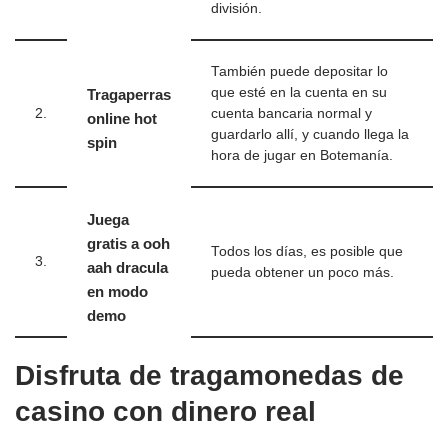
división.
También puede depositar lo
que esté en la cuenta en su
Tragaperras
2.
cuenta bancaria normal y
online hot
guardarlo allí, y cuando llega la
spin
hora de jugar en Botemanía.
Juega
gratis a ooh
Todos los días, es posible que
3.
aah dracula
pueda obtener un poco más.
en modo
demo
Disfruta de tragamonedas de
casino con dinero real