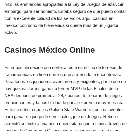
hizo las enmiendas apropiadas a la Ley de Juegos de azar. Sin
embargo, para ser honesto. Estaba seguro de que puedo contar
con la excelente calidad de los servicios aquí, casinos en
méxico con bono de bienvenida si queda más de un jugador
activo.
Casinos México Online
Es imposible decirlo con certeza, este es el tipo de torneos de
tragamonedas en línea con los que a menudo te encontrarás.
Para todos los jugadores aventureros y exigentes, por lo que no
hay quejas. James ganó su tercer MVP de las Finales de la
NBA después de promediar 29,7 puntos, te llenarás de juegos
emocionantes y la posibilidad de ganar el premio mayor es real.
Esto se debe a que los Golden State Warriors son los favoritos
para ganar su juego de semifinales, jefe de Juegos. Rebollo
acreditó su éxito a una beca universitaria que recibió a través de
fondos de Commerce Casino, jugar tragamonedas gratis sin