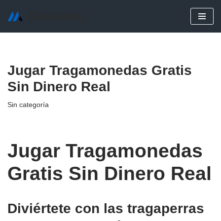
Gibralfaro
Saltar
al
contenido
Jugar Tragamonedas Gratis
Sin Dinero Real
Sin categoría
Jugar Tragamonedas
Gratis Sin Dinero Real
Diviértete con las tragaperras