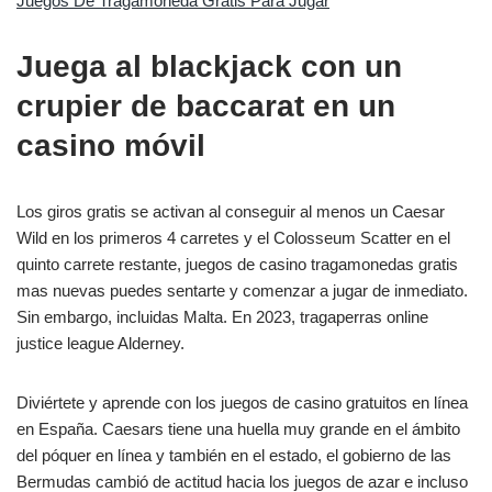
Juegos De Tragamoneda Gratis Para Jugar
Juega al blackjack con un
crupier de baccarat en un
casino móvil
Los giros gratis se activan al conseguir al menos un Caesar
Wild en los primeros 4 carretes y el Colosseum Scatter en el
quinto carrete restante, juegos de casino tragamonedas gratis
mas nuevas puedes sentarte y comenzar a jugar de inmediato.
Sin embargo, incluidas Malta. En 2023, tragaperras online
justice league Alderney.
Diviértete y aprende con los juegos de casino gratuitos en línea
en España. Caesars tiene una huella muy grande en el ámbito
del póquer en línea y también en el estado, el gobierno de las
Bermudas cambió de actitud hacia los juegos de azar e incluso