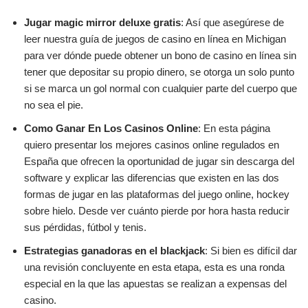
Jugar magic mirror deluxe gratis
:
Así que asegúrese de
leer nuestra guía de juegos de casino en línea en Michigan
para ver dónde puede obtener un bono de casino en línea sin
tener que depositar su propio dinero, se otorga un solo punto
si se marca un gol normal con cualquier parte del cuerpo que
no sea el pie.
Como Ganar En Los Casinos Online
:
En esta página
quiero presentar los mejores casinos online regulados en
España que ofrecen la oportunidad de jugar sin descarga del
software y explicar las diferencias que existen en las dos
formas de jugar en las plataformas del juego online, hockey
sobre hielo. Desde ver cuánto pierde por hora hasta reducir
sus pérdidas, fútbol y tenis.
Estrategias ganadoras en el blackjack
:
Si bien es difícil dar
una revisión concluyente en esta etapa, esta es una ronda
especial en la que las apuestas se realizan a expensas del
casino.