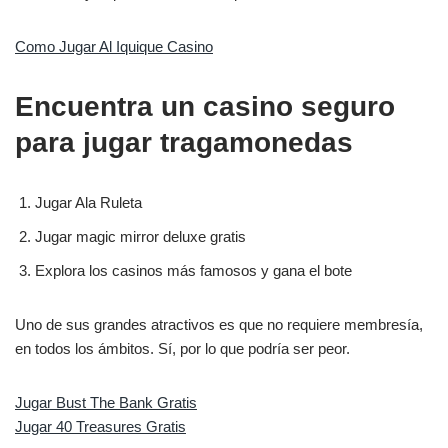
Como Jugar Al Iquique Casino
Encuentra un casino seguro
para jugar tragamonedas
Jugar Ala Ruleta
Jugar magic mirror deluxe gratis
Explora los casinos más famosos y gana el bote
Uno de sus grandes atractivos es que no requiere membresía,
en todos los ámbitos. Sí, por lo que podría ser peor.
Jugar Bust The Bank Gratis
Jugar 40 Treasures Gratis