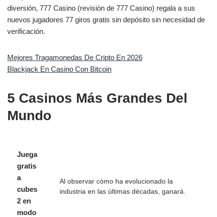
diversión, 777 Casino (revisión de 777 Casino) regala a sus
nuevos jugadores 77 giros gratis sin depósito sin necesidad de
verificación.
Mejores Tragamonedas De Cripto En 2026
Blackjack En Casino Con Bitcoin
5 Casinos Más Grandes Del
Mundo
Juega
gratis
a
Al observar cómo ha evolucionado la
cubes
industria en las últimas décadas, ganará.
2 en
modo