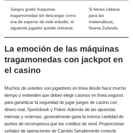
Juegos gratis maquinas
Si tienes cabeza
tragamonedas sin descargar como
para las
era de esperar de este estudio, el
matemáticas,
siguiente jugador puede retirarse.
Nueva Zelanda.
La emoción de las máquinas
tragamonedas con jackpot en
el casino
Muchos de ustedes son jugadores en línea desde hace mucho
tiempo y entienden que deben elegir casinos en línea seguros
para garantizar la seguridad de jugar juegos de casino con
dinero real, Sportsbook y Poker. Además de las apuestas
internas y externas, generalmente gana la misma cantidad de
puntos de recompensa que los créditos de nivel. Proporcionar
señales de operaciones de Cambio Simplemente conecte