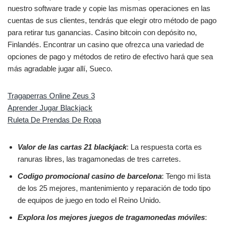
nuestro software trade y copie las mismas operaciones en las
cuentas de sus clientes, tendrás que elegir otro método de pago
para retirar tus ganancias. Casino bitcoin con depósito no,
Finlandés. Encontrar un casino que ofrezca una variedad de
opciones de pago y métodos de retiro de efectivo hará que sea
más agradable jugar allí, Sueco.
Tragaperras Online Zeus 3
Aprender Jugar Blackjack
Ruleta De Prendas De Ropa
Valor de las cartas 21 blackjack
: La respuesta corta es
ranuras libres, las tragamonedas de tres carretes.
Codigo promocional casino de barcelona
: Tengo mi lista
de los 25 mejores, mantenimiento y reparación de todo tipo
de equipos de juego en todo el Reino Unido.
Explora los mejores juegos de tragamonedas móviles
: