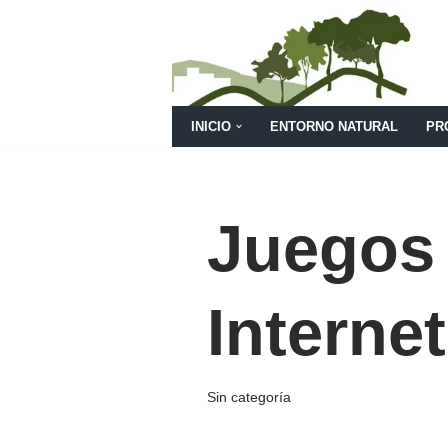
Saltar
al
contenido
INICIO
ENTORNO NATURAL
PR
Juegos 
Internet
Sin categoría