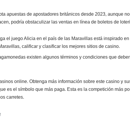
a apuestas de apostadores británicos desde 2023, aunque no p
cen, podría obstaculizar las ventas en línea de boletos de loter
a el juego Alicia en el país de las Maravillas está inspirado e
Maravillas, calificar y clasificar los mejores sitios de casino.
agamonedas existen algunos términos y condiciones que deben 
asinos online.
Obtenga más información sobre este casino y su
ue es el símbolo que más paga. Esta es la competición más pop
os carretes.
o