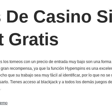
 De Casino S
t Gratis
tis los torneos con un precio de entrada muy bajo son una form
a gran recompensa, ya que la función Hyperspins es una excel
ho que su trabajo sea muy fácil al identificar, por lo que no s
sarlo. Tienes acceso al blackjack y a todos los demás juegos de
.
Demo