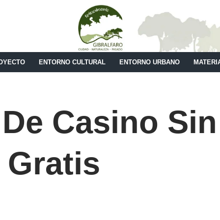
OYECTO
ENTORNO CULTURAL
ENTORNO URBANO
MATERI
De Casino Sin
 Gratis