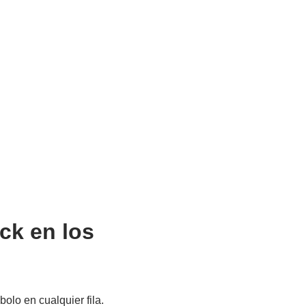
ack en los
olo en cualquier fila.