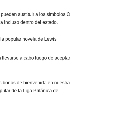
ueden sustituir a los símbolos O
ía incluso dentro del estado.
n la popular novela de Lewis
llevarse a cabo luego de aceptar
s bonos de bienvenida en nuestra
ular de la Liga Británica de