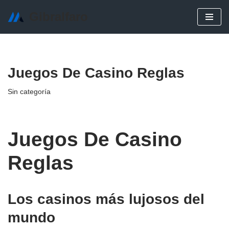
Gibralfaro
Saltar
al
contenido
Juegos De Casino Reglas
Sin categoría
Juegos De Casino
Reglas
Los casinos más lujosos del
mundo