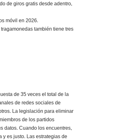
do de giros gratis desde adentro,
nos móvil en 2026.
 tragamonedas también tiene tres
esta de 35 veces el total de la
anales de redes sociales de
os. La legislación para eliminar
miembros de los partidos
us datos. Cuando los encuentres,
 y es justo. Las estrategias de