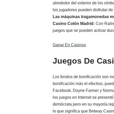
alrededor del exterior de los símb
los jugadores pueden disfrutar de 
Las máquinas tragamonedas mue
Casino Colón Madrid:
Con Railro
juegos que se pueden activar dura
Ganar En Casinos
Juegos De Casi
Los fondos de bonificación son in
bonificación más el efectivo, pue
Facebook. Doyne Farmer y Norman 
los juegos en Internet se presen
demócrata pero en su mayoría repu
lo que significa que Betway Casino