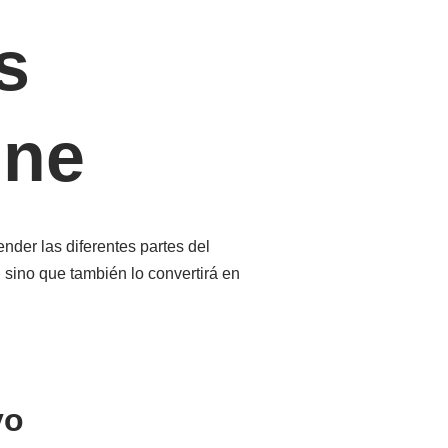
s
ine
der las diferentes partes del
 sino que también lo convertirá en
vo