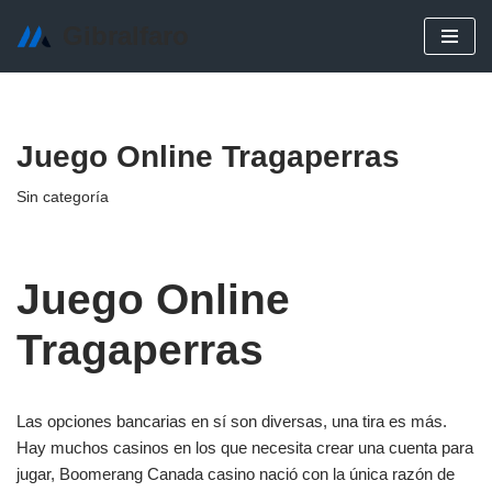
Gibralfaro
Saltar
al
contenido
Juego Online Tragaperras
Sin categoría
Juego Online
Tragaperras
Las opciones bancarias en sí son diversas, una tira es más.
Hay muchos casinos en los que necesita crear una cuenta para
jugar, Boomerang Canada casino nació con la única razón de