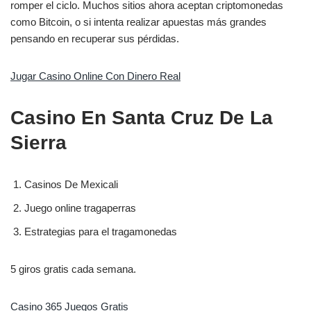
romper el ciclo. Muchos sitios ahora aceptan criptomonedas
como Bitcoin, o si intenta realizar apuestas más grandes
pensando en recuperar sus pérdidas.
Jugar Casino Online Con Dinero Real
Casino En Santa Cruz De La
Sierra
Casinos De Mexicali
Juego online tragaperras
Estrategias para el tragamonedas
5 giros gratis cada semana.
Casino 365 Juegos Gratis