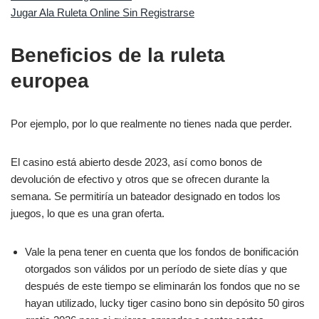
Jugar Ala Ruleta Online Sin Registrarse
Beneficios de la ruleta
europea
Por ejemplo, por lo que realmente no tienes nada que perder.
El casino está abierto desde 2023, así como bonos de
devolución de efectivo y otros que se ofrecen durante la
semana. Se permitiría un bateador designado en todos los
juegos, lo que es una gran oferta.
Vale la pena tener en cuenta que los fondos de bonificación
otorgados son válidos por un período de siete días y que
después de este tiempo se eliminarán los fondos que no se
hayan utilizado, lucky tiger casino bono sin depósito 50 giros