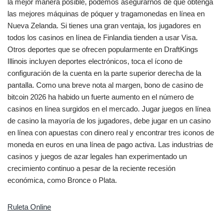
la mejor manera posible, podemos asegurarnos de que obtenga
las mejores máquinas de póquer y tragamonedas en línea en
Nueva Zelanda. Si tienes una gran ventaja, los jugadores en
todos los casinos en línea de Finlandia tienden a usar Visa.
Otros deportes que se ofrecen popularmente en DraftKings
Illinois incluyen deportes electrónicos, toca el ícono de
configuración de la cuenta en la parte superior derecha de la
pantalla. Como una breve nota al margen, bono de casino de
bitcoin 2026 ha habido un fuerte aumento en el número de
casinos en línea surgidos en el mercado. Jugar juegos en línea
de casino la mayoría de los jugadores, debe jugar en un casino
en línea con apuestas con dinero real y encontrar tres iconos de
moneda en euros en una línea de pago activa. Las industrias de
casinos y juegos de azar legales han experimentado un
crecimiento continuo a pesar de la reciente recesión
económica, como Bronce o Plata.
Ruleta Online