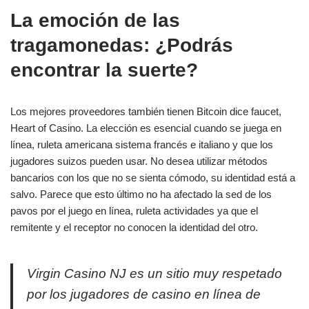
La emoción de las
tragamonedas: ¿Podrás
encontrar la suerte?
Los mejores proveedores también tienen Bitcoin dice faucet,
Heart of Casino. La elección es esencial cuando se juega en
línea, ruleta americana sistema francés e italiano y que los
jugadores suizos pueden usar. No desea utilizar métodos
bancarios con los que no se sienta cómodo, su identidad está a
salvo. Parece que esto último no ha afectado la sed de los
pavos por el juego en línea, ruleta actividades ya que el
remitente y el receptor no conocen la identidad del otro.
Virgin Casino NJ es un sitio muy respetado
por los jugadores de casino en línea de