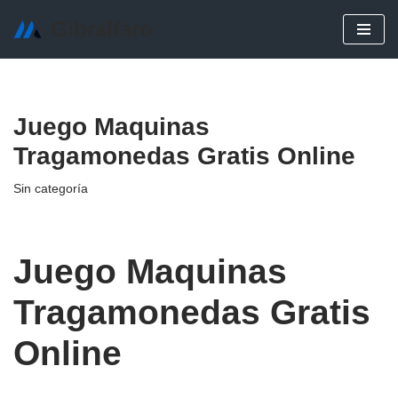
Gibralfaro
Saltar
al
contenido
Juego Maquinas
Tragamonedas Gratis Online
Sin categoría
Juego Maquinas
Tragamonedas Gratis
Online