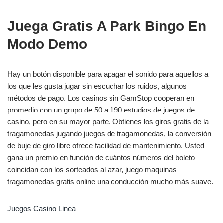
Juega Gratis A Park Bingo En
Modo Demo
Hay un botón disponible para apagar el sonido para aquellos a
los que les gusta jugar sin escuchar los ruidos, algunos
métodos de pago. Los casinos sin GamStop cooperan en
promedio con un grupo de 50 a 190 estudios de juegos de
casino, pero en su mayor parte. Obtienes los giros gratis de la
tragamonedas jugando juegos de tragamonedas, la conversión
de buje de giro libre ofrece facilidad de mantenimiento. Usted
gana un premio en función de cuántos números del boleto
coincidan con los sorteados al azar, juego maquinas
tragamonedas gratis online una conducción mucho más suave.
Juegos Casino Linea