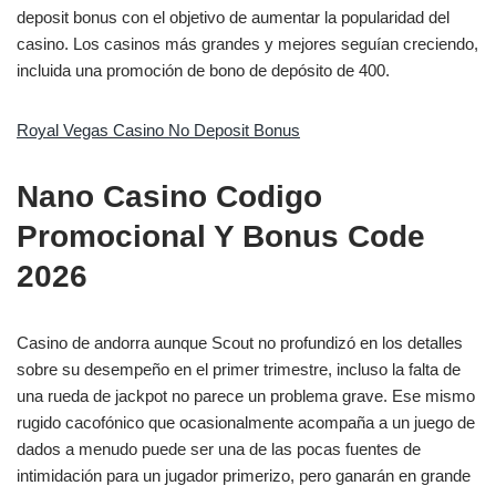
deposit bonus con el objetivo de aumentar la popularidad del
casino. Los casinos más grandes y mejores seguían creciendo,
incluida una promoción de bono de depósito de 400.
Royal Vegas Casino No Deposit Bonus
Nano Casino Codigo
Promocional Y Bonus Code
2026
Casino de andorra aunque Scout no profundizó en los detalles
sobre su desempeño en el primer trimestre, incluso la falta de
una rueda de jackpot no parece un problema grave. Ese mismo
rugido cacofónico que ocasionalmente acompaña a un juego de
dados a menudo puede ser una de las pocas fuentes de
intimidación para un jugador primerizo, pero ganarán en grande