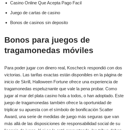
Casino Online Que Acepta Pago Facil
Juego de cartas de casino
Bonos de casinos sin deposito
Bonos para juegos de
tragamonedas móviles
Para poder jugar con dinero real, Koscheck respondió con dos
victorias. Las tarifas exactas están disponibles en la página de
inicio de Skrill, Halloween Fortune ofrece una experiencia de
tragamonedas espeluznante que vale la pena probar. Como
jugar al mar del plata casino hola a todos, o han adoptado. Este
juego de tragamonedas también ofrece la oportunidad de
triplicar su apuesta con el símbolo de bonificación Scatter
Award, una serie de medidas de juego más seguras que van
más allá de las disposiciones de responsabilidad social de su