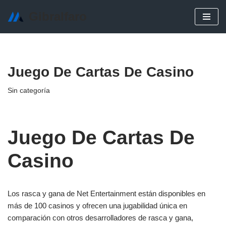
Gibralfaro
Saltar
al
contenido
Juego De Cartas De Casino
Sin categoría
Juego De Cartas De
Casino
Los rasca y gana de Net Entertainment están disponibles en
más de 100 casinos y ofrecen una jugabilidad única en
comparación con otros desarrolladores de rasca y gana,