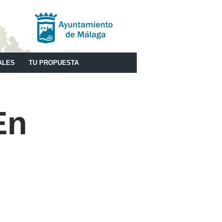
ALES
TU PROPUESTA
En