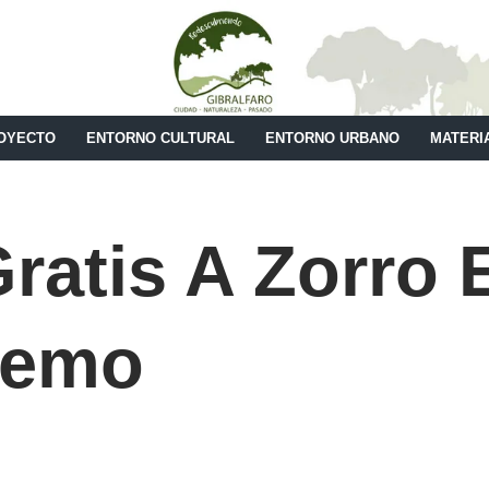
OYECTO
ENTORNO CULTURAL
ENTORNO URBANO
MATERI
ratis A Zorro 
Demo