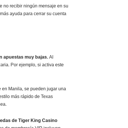
e no recibir ningún mensaje en su
a más ayuda para cerrar su cuenta
on apuestas muy bajas.
Al
caria. Por ejemplo, si activa este
e en Manila, se pueden jugar una
estilo más rápido de Texas
nea.
nedas de Tiger King Casino