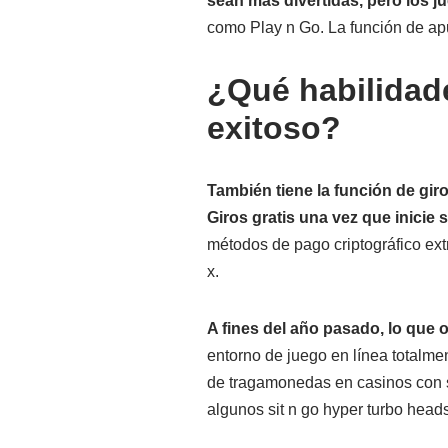
sean más divertidas, pero los j
como Play n Go. La función de ap
¿Qué habilidade
exitoso?
También tiene la función de gir
Giros gratis una vez que inicie
métodos de pago criptográfico ext
x.
A fines del año pasado, lo que 
entorno de juego en línea totalme
de tragamonedas en casinos con 
algunos sit n go hyper turbo hea