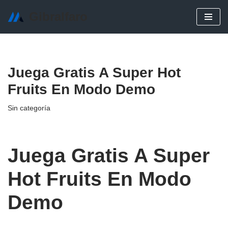
Gibralfaro
Saltar
al
contenido
Juega Gratis A Super Hot
Fruits En Modo Demo
Sin categoría
Juega Gratis A Super
Hot Fruits En Modo
Demo