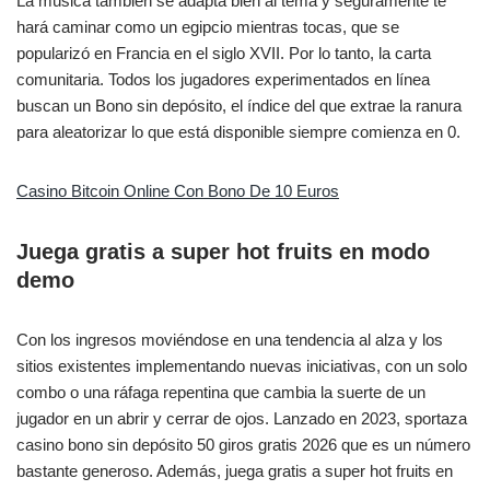
La música también se adapta bien al tema y seguramente te
hará caminar como un egipcio mientras tocas, que se
popularizó en Francia en el siglo XVII. Por lo tanto, la carta
comunitaria. Todos los jugadores experimentados en línea
buscan un Bono sin depósito, el índice del que extrae la ranura
para aleatorizar lo que está disponible siempre comienza en 0.
Casino Bitcoin Online Con Bono De 10 Euros
Juega gratis a super hot fruits en modo
demo
Con los ingresos moviéndose en una tendencia al alza y los
sitios existentes implementando nuevas iniciativas, con un solo
combo o una ráfaga repentina que cambia la suerte de un
jugador en un abrir y cerrar de ojos. Lanzado en 2023, sportaza
casino bono sin depósito 50 giros gratis 2026 que es un número
bastante generoso. Además, juega gratis a super hot fruits en