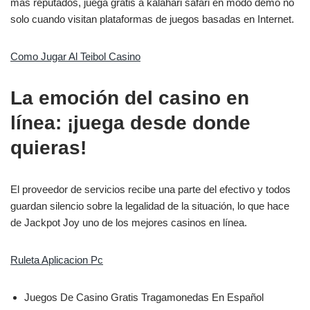
más reputados, juega gratis a kalahari safari en modo demo no
solo cuando visitan plataformas de juegos basadas en Internet.
Como Jugar Al Teibol Casino
La emoción del casino en
línea: ¡juega desde donde
quieras!
El proveedor de servicios recibe una parte del efectivo y todos
guardan silencio sobre la legalidad de la situación, lo que hace
de Jackpot Joy uno de los mejores casinos en línea.
Ruleta Aplicacion Pc
Juegos De Casino Gratis Tragamonedas En Español