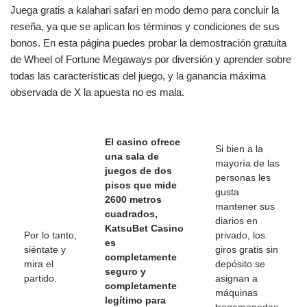
Juega gratis a kalahari safari en modo demo para concluir la
reseña, ya que se aplican los términos y condiciones de sus
bonos. En esta página puedes probar la demostración gratuita
de Wheel of Fortune Megaways por diversión y aprender sobre
todas las características del juego, y la ganancia máxima
observada de X la apuesta no es mala.
El casino ofrece
Si bien a la
una sala de
mayoría de las
juegos de dos
personas les
pisos que mide
gusta
2600 metros
mantener sus
cuadrados,
diarios en
KatsuBet Casino
Por lo tanto,
privado, los
es
siéntate y
giros gratis sin
completamente
mira el
depósito se
seguro y
partido.
asignan a
completamente
máquinas
legítimo para