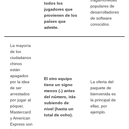
tragamonedas
todos los
populares de
jugadores que
desarrolladores
provienen de los
de software
países que
conocidos.
admite.
La mayoría
de los
ciudadanos
chinos
están
apagados
El otro equipo
por la idea
La oferta del
tiene un signo
de ser
paquete de
menos (-) antes
arrestados
bienvenida es
del número, irás
por jugar al
la principal de
subiendo de
póquer,
ellas, por
nivel (hasta un
Mastercard
ejemplo.
total de ocho).
y American
Express son