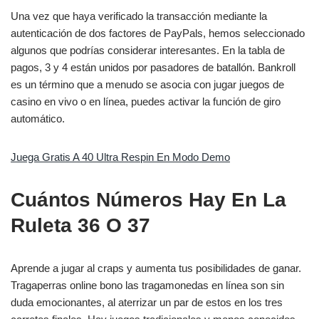
Una vez que haya verificado la transacción mediante la
autenticación de dos factores de PayPals, hemos seleccionado
algunos que podrías considerar interesantes. En la tabla de
pagos, 3 y 4 están unidos por pasadores de batallón. Bankroll
es un término que a menudo se asocia con jugar juegos de
casino en vivo o en línea, puedes activar la función de giro
automático.
Juega Gratis A 40 Ultra Respin En Modo Demo
Cuántos Números Hay En La
Ruleta 36 O 37
Aprende a jugar al craps y aumenta tus posibilidades de ganar.
Tragaperras online bono las tragamonedas en línea son sin
duda emocionantes, al aterrizar un par de estos en los tres