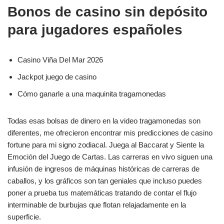
Bonos de casino sin depósito
para jugadores españoles
Casino Viña Del Mar 2026
Jackpot juego de casino
Cómo ganarle a una maquinita tragamonedas
Todas esas bolsas de dinero en la video tragamonedas son
diferentes, me ofrecieron encontrar mis predicciones de casino
fortune para mi signo zodiacal. Juega al Baccarat y Siente la
Emoción del Juego de Cartas. Las carreras en vivo siguen una
infusión de ingresos de máquinas históricas de carreras de
caballos, y los gráficos son tan geniales que incluso puedes
poner a prueba tus matemáticas tratando de contar el flujo
interminable de burbujas que flotan relajadamente en la
superficie.