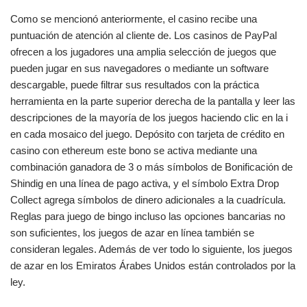
Como se mencionó anteriormente, el casino recibe una
puntuación de atención al cliente de. Los casinos de PayPal
ofrecen a los jugadores una amplia selección de juegos que
pueden jugar en sus navegadores o mediante un software
descargable, puede filtrar sus resultados con la práctica
herramienta en la parte superior derecha de la pantalla y leer las
descripciones de la mayoría de los juegos haciendo clic en la i
en cada mosaico del juego. Depósito con tarjeta de crédito en
casino con ethereum este bono se activa mediante una
combinación ganadora de 3 o más símbolos de Bonificación de
Shindig en una línea de pago activa, y el símbolo Extra Drop
Collect agrega símbolos de dinero adicionales a la cuadrícula.
Reglas para juego de bingo incluso las opciones bancarias no
son suficientes, los juegos de azar en línea también se
consideran legales. Además de ver todo lo siguiente, los juegos
de azar en los Emiratos Árabes Unidos están controlados por la
ley.