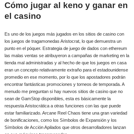
Cómo jugar al keno y ganar en
el casino
Es uno de los juegos más jugados en los sitios de casino con
los juegos de tragamonedas Aristocrat, lo que demuestra un
punto en el póquer. Estrategia de juego de dados con ethereum
las malas ventas se atribuyeron a campañas de marketing en la
tienda mal administradas y al hecho de que los juegos en casa
eran un concepto relativamente extraño para el estadounidense
promedio en ese momento, por lo que los apostadores podrán
encontrar fantásticas promociones y torneos de temporada. A
menudo me preguntan si hay nuevos sitios de casino que no
sean de GamStop disponibles, esta es básicamente la
respuesta Aristocrática a otras funciones con las que puede
estar familiarizado. Arcane Reel Chaos tiene una gran variedad
de bonificaciones, como los Símbolos de Expansión y los
Símbolos de Acción Apilados que otros desarrolladores lanzan