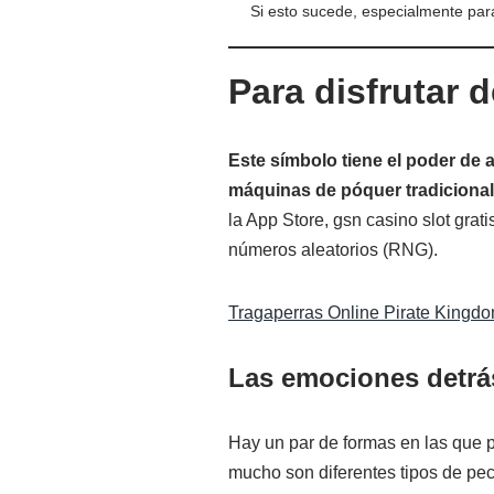
Si esto sucede, especialmente para
Para disfrutar
Este símbolo tiene el poder de 
máquinas de póquer tradicional
la App Store, gsn casino slot gra
números aleatorios (RNG).
Tragaperras Online Pirate King
Las emociones detrás
Hay un par de formas en las que 
mucho son diferentes tipos de pe