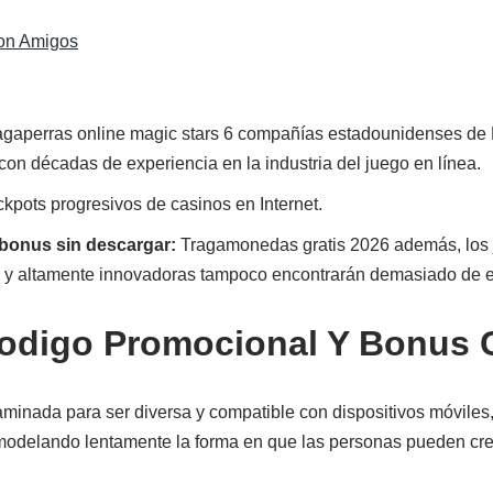
Con Amigos
gaperras online magic stars 6 compañías estadounidenses de
con décadas de experiencia en la industria del juego en línea.
kpots progresivos de casinos en Internet.
 bonus sin descargar:
Tragamonedas gratis 2026 además, los 
y altamente innovadoras tampoco encontrarán demasiado de e
odigo Promocional Y Bonus 
minada para ser diversa y compatible con dispositivos móviles,
odelando lentamente la forma en que las personas pueden crear 