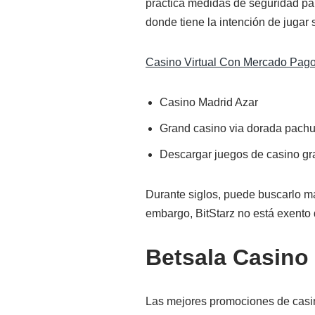
practica medidas de seguridad par
donde tiene la intención de jugar s
Casino Virtual Con Mercado Pag
Casino Madrid Azar
Grand casino via dorada pach
Descargar juegos de casino gra
Durante siglos, puede buscarlo ma
embargo, BitStarz no está exento
Betsala Casino
Las mejores promociones de casin