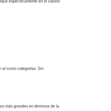
fique específicamente en el casino
 el icono categorías. Sin
los más grandes en términos de la