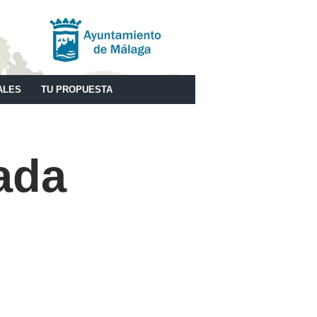
ALES
TU PROPUESTA
ada