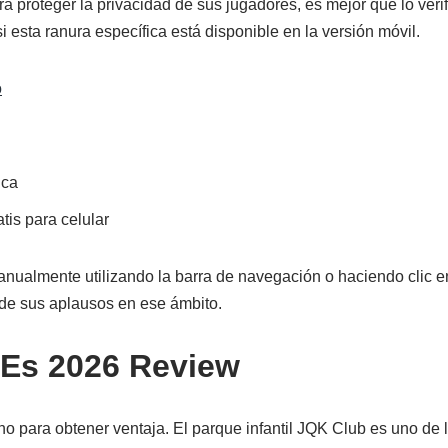
a proteger la privacidad de sus jugadores, es mejor que lo veri
i esta ranura específica está disponible en la versión móvil.
o
uca
tis para celular
nualmente utilizando la barra de navegación o haciendo clic en
 de sus aplausos en ese ámbito.
 Es 2026 Review
o para obtener ventaja. El parque infantil JQK Club es uno de 