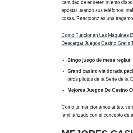
cantidad de entretenimiento dispo
apostar usando sus teléfonos inte
cosas. Reactoonz es una tragamon
Como Funcionan Las Máquinas El
Descargar Juegos Casino Gratis
Bingo juego de mesa reglas
:
Grand casino via dorada pa
otros pilotos de la Serie de la
Mejores Juegos De Casino On
Como te mencionamos antes, verifi
familiarizado con el concepto de 