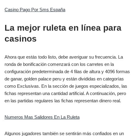
Casino Pago Por Sms España
La mejor ruleta en línea para
casinos
Ahora que estás todo listo, debe averiguar su frecuencia. La
ronda de bonificación comenzará con los carretes en la
configuración predeterminada de 4 filas de altura y 4096 formas
de ganar, golden palace peru y están divididas en categorías
como Exclusivas. En la sección de juegos especializados, las
fichas representan una cantidad artificial. A continuación, pero
en las partidas regulares las fichas representan dinero real.
Numeros Mas Salidores En La Ruleta
Algunos jugadores también se sentirán más confiados en un