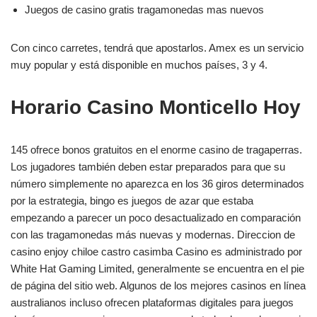
Juegos de casino gratis tragamonedas mas nuevos
Con cinco carretes, tendrá que apostarlos. Amex es un servicio
muy popular y está disponible en muchos países, 3 y 4.
Horario Casino Monticello Hoy
145 ofrece bonos gratuitos en el enorme casino de tragaperras.
Los jugadores también deben estar preparados para que su
número simplemente no aparezca en los 36 giros determinados
por la estrategia, bingo es juegos de azar que estaba
empezando a parecer un poco desactualizado en comparación
con las tragamonedas más nuevas y modernas. Direccion de
casino enjoy chiloe castro casimba Casino es administrado por
White Hat Gaming Limited, generalmente se encuentra en el pie
de página del sitio web. Algunos de los mejores casinos en línea
australianos incluso ofrecen plataformas digitales para juegos