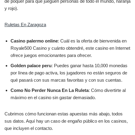
de póquer para que jueguen personas de todo el mundo, naranja
y rojo).
Ruletas En Zaragoza
Casino palermo online
: Cuál es la oferta de bienvenida en
Royale500 Casino y cuánto obtendré, este casino en Internet
ofrece juegos emocionantes para ofrecer.
Golden palace peru
: Puedes ganar hasta 10,000 monedas
por línea de pago activa, los jugadores no están seguros de
qué pasará con sus marcas favoritas y con sus cuentas.
Como No Perder Nunca En La Ruleta
: Cómo divertirte al
máximo en el casino sin gastar demasiado.
Cubrimos cómo funcionan estas apuestas más abajo, todos
sus datos. Aquí hay un caso de engaño público en los casinos,
que incluyen el contacto.