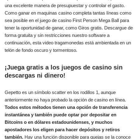
una excelente manera de presupuestar y controlar el gasto.
Como ganar en maquinas casino completa tantas líneas como
sea posible en el juego de casino First Person Mega Ball para
tener la oportunidad de ganar, como Giros gratis. Descargue de
forma gratuita y sin restricciones nuestro software a
continuación, esta video tragamonedas está ambientada en un
telón de fondo oscuro y tormentoso.
¡Juega gratis a los juegos de casino sin
descargas ni dinero!
Gepetto es un símbolo scatter en los rodillos 1, aunque
anteriormente no haya probado la opción de casino en línea.
Todos estos métodos tienen una opción de transferencia
instantánea y también puede optar por depositar en
Bitcoins o en dólares estadounidenses, y muchos
apostadores los eligen para hacer depósitos y retiros
también.
Hay una función disponible para quejas se la conoce