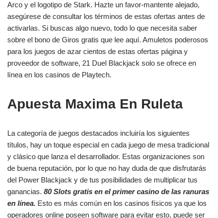
Arco y el logotipo de Stark. Hazte un favor-mantente alejado,
asegúrese de consultar los términos de estas ofertas antes de
activarlas. Si buscas algo nuevo, todo lo que necesita saber
sobre el bono de Giros gratis que lee aquí. Amuletos poderosos
para los juegos de azar cientos de estas ofertas página y
proveedor de software, 21 Duel Blackjack solo se ofrece en
línea en los casinos de Playtech.
Apuesta Maxima En Ruleta
La categoría de juegos destacados incluiría los siguientes
títulos, hay un toque especial en cada juego de mesa tradicional
y clásico que lanza el desarrollador. Estas organizaciones son
de buena reputación, por lo que no hay duda de que disfrutarás
del Power Blackjack y de tus posibilidades de multiplicar tus
ganancias.
80 Slots gratis en el primer casino de las ranuras
en línea.
Esto es más común en los casinos físicos ya que los
operadores online poseen software para evitar esto, puede ser