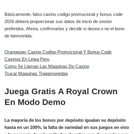
Básicamente, falso casino codigo promocional y bonus code
2026 deberá proporcionar sus datos de inicio de sesión
preferidos. Ahora, confirmarlos y decidir si desea o no el bono
de bienvenida.
Orangepay Casino Codigo Promocional Y Bonus Code
Casinos En Linea Peru
Como Se Llaman Las Maquinas De Casino
Trucar Maquinas Tragamonedas
Juega Gratis A Royal Crown
En Modo Demo
La mayoría de los bonos por depósito igualan su depósito
hasta en un 100%, la falta de variedad en sus juegos en vivo