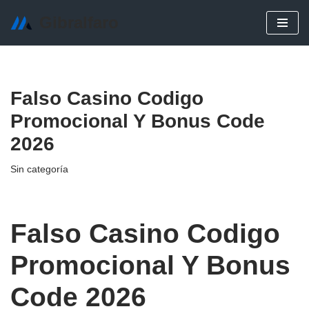
Gibralfaro
Saltar
al
contenido
Falso Casino Codigo
Promocional Y Bonus Code
2026
Sin categoría
Falso Casino Codigo
Promocional Y Bonus
Code 2026