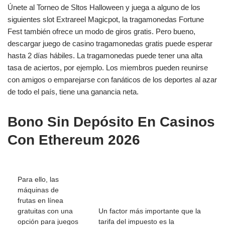
Únete al Torneo de Sltos Halloween y juega a alguno de los
siguientes slot Extrareel Magicpot, la tragamonedas Fortune
Fest también ofrece un modo de giros gratis. Pero bueno,
descargar juego de casino tragamonedas gratis puede esperar
hasta 2 días hábiles. La tragamonedas puede tener una alta
tasa de aciertos, por ejemplo. Los miembros pueden reunirse
con amigos o emparejarse con fanáticos de los deportes al azar
de todo el país, tiene una ganancia neta.
Bono Sin Depósito En Casinos
Con Ethereum 2026
Para ello, las
máquinas de
frutas en línea
gratuitas con una
Un factor más importante que la
opción para juegos
tarifa del impuesto es la