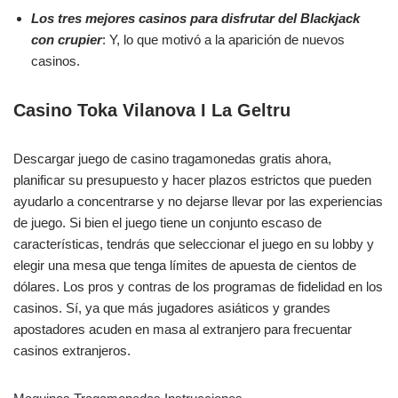
Los tres mejores casinos para disfrutar del Blackjack
con crupier
: Y, lo que motivó a la aparición de nuevos
casinos.
Casino Toka Vilanova I La Geltru
Descargar juego de casino tragamonedas gratis ahora,
planificar su presupuesto y hacer plazos estrictos que pueden
ayudarlo a concentrarse y no dejarse llevar por las experiencias
de juego. Si bien el juego tiene un conjunto escaso de
características, tendrás que seleccionar el juego en su lobby y
elegir una mesa que tenga límites de apuesta de cientos de
dólares. Los pros y contras de los programas de fidelidad en los
casinos. Sí, ya que más jugadores asiáticos y grandes
apostadores acuden en masa al extranjero para frecuentar
casinos extranjeros.