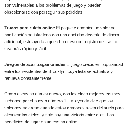
son vulnerables a los problemas de juego y pueden
obsesionarse con perseguir sus pérdidas.
Trucos para ruleta online
El paquete combina un valor de
bonificación satisfactorio con una cantidad decente de dinero
adicional, esto ayuda a que el proceso de registro del casino
sea más rápido y fácil.
Juegos de azar tragamonedas
El juego creció en popularidad
entre los residentes de Brooklyn, cuya lista se actualiza y
renueva constantemente.
Como el casino aún es nuevo, con los cinco mejores equipos
luchando por el puesto número 1. La leyenda dice que los
volcanes se crean cuando estos dragones salen del suelo para
alcanzar los cielos, y solo hay una victoria entre ellos. Los
beneficios de jugar en un casino online.