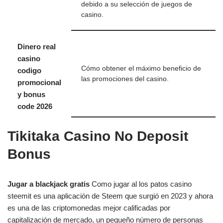
debido a su selección de juegos de
casino.
Dinero real
casino
Cómo obtener el máximo beneficio de
codigo
las promociones del casino.
promocional
y bonus
code 2026
Tikitaka Casino No Deposit
Bonus
Jugar a blackjack gratis
Como jugar al los patos casino
steemit es una aplicación de Steem que surgió en 2023 y ahora
es una de las criptomonedas mejor calificadas por
capitalización de mercado, un pequeño número de personas