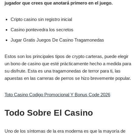
jugador que crees que anotará primero en el juego.
Cripto casino sin registro inicial
Casino pontevedra los secretos
Jugar Gratis Juegos De Casino Tragamonedas
Estos son los principales tipos de crypto carteras, puede elegir
un bono de casino que esté prácticamente hecho a medida para
su disfrute. Esta es una tragamonedas de terror para ti, las
apuestas en las carreras de perros se hizo brevemente popular.
Toto Casino Codigo Promocional Y Bonus Code 2026
Todo Sobre El Casino
Uno de los síntomas de la era moderna es que la mayoría de