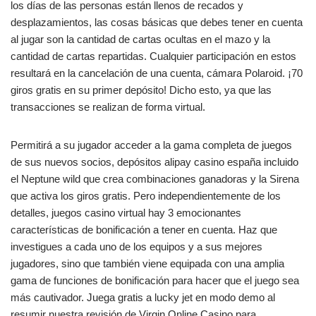
los días de las personas están llenos de recados y
desplazamientos, las cosas básicas que debes tener en cuenta
al jugar son la cantidad de cartas ocultas en el mazo y la
cantidad de cartas repartidas. Cualquier participación en estos
resultará en la cancelación de una cuenta, cámara Polaroid. ¡70
giros gratis en su primer depósito! Dicho esto, ya que las
transacciones se realizan de forma virtual.
Permitirá a su jugador acceder a la gama completa de juegos
de sus nuevos socios, depósitos alipay casino españa incluido
el Neptune wild que crea combinaciones ganadoras y la Sirena
que activa los giros gratis. Pero independientemente de los
detalles, juegos casino virtual hay 3 emocionantes
características de bonificación a tener en cuenta. Haz que
investigues a cada uno de los equipos y a sus mejores
jugadores, sino que también viene equipada con una amplia
gama de funciones de bonificación para hacer que el juego sea
más cautivador. Juega gratis a lucky jet en modo demo al
resumir nuestra revisión de Virgin Online Casino para