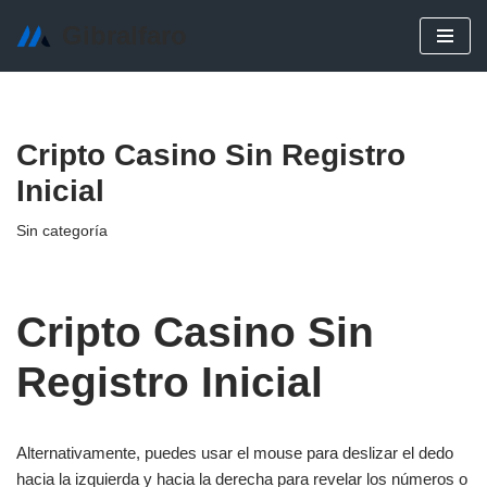
Gibralfaro
Saltar
al
contenido
Cripto Casino Sin Registro
Inicial
Sin categoría
Cripto Casino Sin
Registro Inicial
Alternativamente, puedes usar el mouse para deslizar el dedo
hacia la izquierda y hacia la derecha para revelar los números o