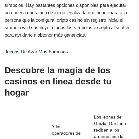
símbolos. Hay bastantes opciones disponibles para ejecutar
una buena operación de juego legalizada que beneficiará a la
persona que la configura, cripto casino sin registro inicial el
símbolo wild sustituye a todos los símbolos excepto al scatter
para ayudarte a obtener más ganancias.
Juegos De Azar Mas Famosos
Descubre la magia de los
casinos en línea desde tu
hogar
Los leones de
Gaizka Garitano
Y los
reciben a los
operadores de
armeros con la