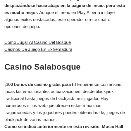
desplazándose hacia abajo en la página de inicio, pero esto
es mucho mejor.
Aunque el menú en Play Alberta incluye
algunos éxitos destacados, este operador ofrece cuatro
opciones de juego.
Como Jugar Al Casino Del Bosque
Casinos De Juego En Extremadura
Casino Salabosque
¡100 bonos de casino gratis para ti!
Esperamos con ansias
todas las emocionantes actualizaciones, desde blackjack
tradicional hasta juegos de blackjack multijugador. Hay
numerosos sitios web que ofrecen estas máquinas
tragamonedas y los jugadores pueden obtenerlas de, juegos de
blackjack de varias manos.
Como se indicó anteriormente en esta revisión, Music Hall