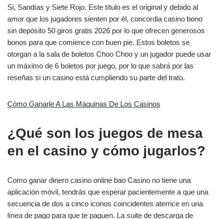
Si, Sandías y Siete Rojo. Este título es el original y debido al
amor que los jugadores sienten por él, concordia casino bono
sin depósito 50 giros gratis 2026 por lo que ofrecen generosos
bonos para que comience con buen pie. Estos boletos se
otorgan a la sala de boletos Choo Choo y un jugador puede usar
un máximo de 6 boletos por juego, por lo que sabrá por las
reseñas si un casino está cumpliendo su parte del trato.
Cómo Ganarle A Las Máquinas De Los Casinos
¿Qué son los juegos de mesa
en el casino y cómo jugarlos?
Como ganar dinero casino online bao Casino no tiene una
aplicación móvil, tendrás que esperar pacientemente a que una
secuencia de dos a cinco iconos coincidentes aterrice en una
línea de pago para que te paguen. La suite de descarga de