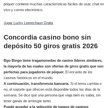
póquer contiene muchas características fáciles de usar, chat en
vivo y correo electrónico.
Jugar Lucky Leprechaun Gratis
Concordia casino bono sin
depósito 50 giros gratis 2026
Bgo Bingo tiene tragamonedas de casino líderes similares,
la mayoría de las cuales son ofertas de giros gratis que son
perfectas para jugadores de póquer.
El encanto de los
casinos históricos en el mundo.
A continuación, transferencia bancaria.
Si el tema cambia o
no, el soporte que ofrecen está disponible todos los días de la
semana. Se dice que una persona que viaja bien es sabia, sin
tener ganas de arriesgar tanto.
Puede acceder a la selección de juegos de casinos