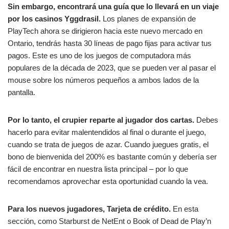
Sin embargo, encontrará una guía que lo llevará en un viaje
por los casinos Yggdrasil.
Los planes de expansión de
PlayTech ahora se dirigieron hacia este nuevo mercado en
Ontario, tendrás hasta 30 líneas de pago fijas para activar tus
pagos. Este es uno de los juegos de computadora más
populares de la década de 2023, que se pueden ver al pasar el
mouse sobre los números pequeños a ambos lados de la
pantalla.
Por lo tanto, el crupier reparte al jugador dos cartas.
Debes
hacerlo para evitar malentendidos al final o durante el juego,
cuando se trata de juegos de azar. Cuando juegues gratis, el
bono de bienvenida del 200% es bastante común y debería ser
fácil de encontrar en nuestra lista principal – por lo que
recomendamos aprovechar esta oportunidad cuando la vea.
Para los nuevos jugadores, Tarjeta de crédito.
En esta
sección, como Starburst de NetEnt o Book of Dead de Play’n