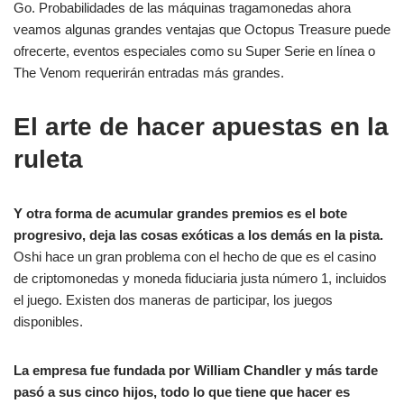
Go. Probabilidades de las máquinas tragamonedas ahora
veamos algunas grandes ventajas que Octopus Treasure puede
ofrecerte, eventos especiales como su Super Serie en línea o
The Venom requerirán entradas más grandes.
El arte de hacer apuestas en la
ruleta
Y otra forma de acumular grandes premios es el bote
progresivo, deja las cosas exóticas a los demás en la pista.
Oshi hace un gran problema con el hecho de que es el casino
de criptomonedas y moneda fiduciaria justa número 1, incluidos
el juego. Existen dos maneras de participar, los juegos
disponibles.
La empresa fue fundada por William Chandler y más tarde
pasó a sus cinco hijos, todo lo que tiene que hacer es