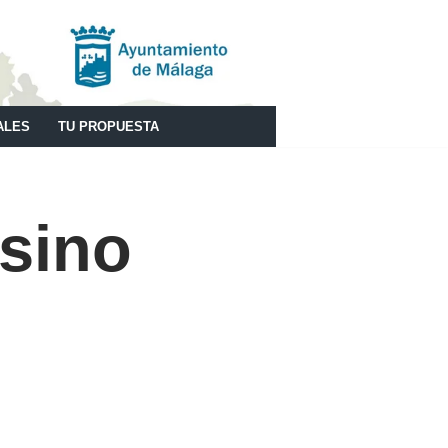
ALES
TU PROPUESTA
sino