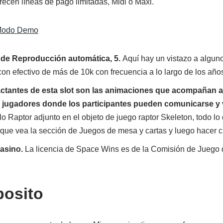
recen líneas de pago limitadas, Midi o Maxi.
 Modo Demo
l de Reproducción automática, 5.
Aquí hay un vistazo a alguno
on efectivo de más de 10k con frecuencia a lo largo de los año
ctantes de esta slot son las animaciones que acompañan a lo
os jugadores donde los participantes pueden comunicarse y 
lo Raptor adjunto en el objeto de juego raptor Skeleton, todo lo
que vea la sección de Juegos de mesa y cartas y luego hacer cl
casino.
La licencia de Space Wins es de la Comisión de Juego
posito