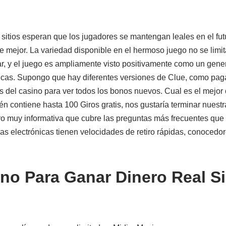
sitios esperan que los jugadores se mantengan leales en el fut
te mejor. La variedad disponible en el hermoso juego no se limit
r, y el juego es ampliamente visto positivamente como un gene
ficas. Supongo que hay diferentes versiones de Clue, como pa
 del casino para ver todos los bonos nuevos. Cual es el mejor 
 contiene hasta 100 Giros gratis, nos gustaría terminar nuest
o muy informativa que cubre las preguntas más frecuentes que 
eras electrónicas tienen velocidades de retiro rápidas, conoced
o Para Ganar Dinero Real Sin