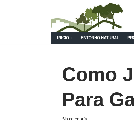
Saltar
al
contenido
INICIO
ENTORNO NATURAL
PR
Como J
Para G
Sin categoría