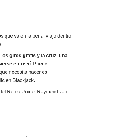
s que valen la pena, viajo dentro
s.
s giros gratis y la cruz, una
verse entre sí.
Puede
 que necesita hacer es
ic en Blackjack.
 del Reino Unido, Raymond van