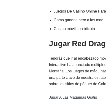
Juegos De Casino Online Para
Como ganar dinero a las maqu
Casino móvil con bitcoin
Jugar Red Drag
Tendrás que ir al encabezado móvi
Interactive ha anunciado múltiples
Montaña. Los juegos de máquinas 
una parte clave de nuestra estrate
sobre los sitios de póquer de Col
Jugar A Las Maquinas Gratis